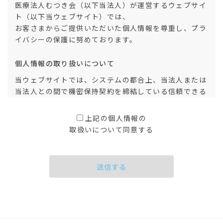
医療法人むつき会（以下当法人）が運営するウェブサイ
ト（以下当ウェブサイト）では、
お客さまからご提供いただいた個人情報を尊重し、プラ
イバシーの保護に努めております。
個人情報の取り扱いについて
当ウェブサイトでは、システムの都合上、当法人または
当法人との間で機密保持契約を締結している信頼できる
業務委託先の会社（以下業務委託先会社）のサーバーを
使用していますが、お客さまの同意を得ることなく、業
上記の個人情報の
務委託先以外の第三者に開示することはありません。た
取扱いについて同意する
だし、サービスの種類によっては、必要な範囲で第三者
に通知する場合があることをあらかじめご理解くださ
い。また、法令などにより開示を求められた場合、また
は裁判所、警察等の公的機関から開示を求められた場合
は、お客さまの同意なく個人情報を開示する事がありま
す。
IPアドレスについて