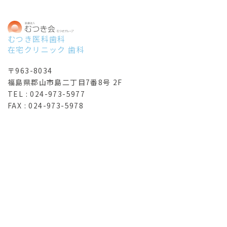
当ウェブサイトでは、ログに記録されたお客様のIPアド
レスを以下に挙げる目的で利用することがあります。
IPアドレスで個人を特定することはできませんのでご安
むつき医科歯科
心ください。
在宅クリニック 歯科
1）ウェブサーバーで発生した問題の原因を突き止め解
〒963-8034
決するため。
福島県郡山市島二丁目7番8号 2F
2）Webサイト管理のため。
TEL :
024-973-5977
FAX : 024-973-5978
個人情報のご提供について
お客さまが当ウェブサイトをご覧いただく際に、通常
は、住所、氏名等のお客さまの個人情報をご提供いただ
く必要はありません。ただし、当ウェブサイト内の、お
問い合わせページでは、お客さまの個人情報をお聞きし
ています。その場合は、必要な範囲で情報の提供をお願
い致します。
個人情報の管理について